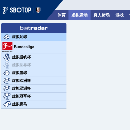
体育
虚拟运动
真人赌场
游戏
简体中文
08/08/2026 12:27 AM
GMT
+8
虚拟足球
Bundesliga
虚拟盛帆杯
虚拟世界杯
虚拟篮球
虚拟欧洲杯
虚拟亚洲杯
虚拟冠军杯
虚拟赛马