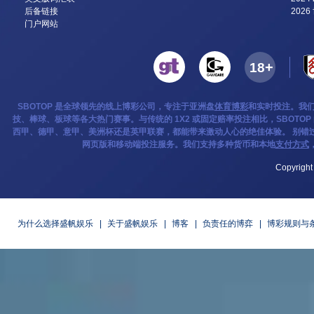
后备链接
202
门户网站
SBOTOP 是全球领先的线上博彩公司，专注于亚洲盘
体育博彩
和实时投注。我们
技、棒球、板球等各大热门赛事。与传统的 1X2 或固定赔率投注相比，SBOT
西甲、德甲、意甲、美洲杯还是英甲联赛，都能带来激动人心的绝佳体验。 别错
网页版和移动端投注服务。我们支持多种货币和本地
支付方式
Copyrig
为什么选择盛帆娱乐
关于盛帆娱乐
博客
负责任的博弈
博彩规则与