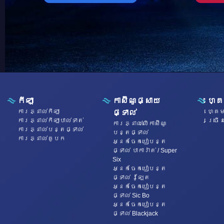
កីឡា
កាស៊ីណូផ្សាយ
ហ្គ
ការភ្នាល់កីឡា
ហ្គេម
ផ្ទាល់
ការភ្នាល់កីឡាបាល់ទាត់
ច្រើ
ការភ្នាល់លើកាស៊ីណូ
ការភ្នាល់បន្តផ្ទាល់
បន្តផ្ទាល់
ការភ្នាល់គូបក
អ្នកចែកបៀបន្ត
ផ្ទាល់ បាការ៉ាត់ / Super
Six
អ្នកចែកបៀបន្ត
ផ្ទាល់ រ៉ូឡែត
អ្នកចែកបៀបន្ត
ផ្ទាល់ Sic Bo
អ្នកចែកបៀបន្ត
ផ្ទាល់ Blackjack