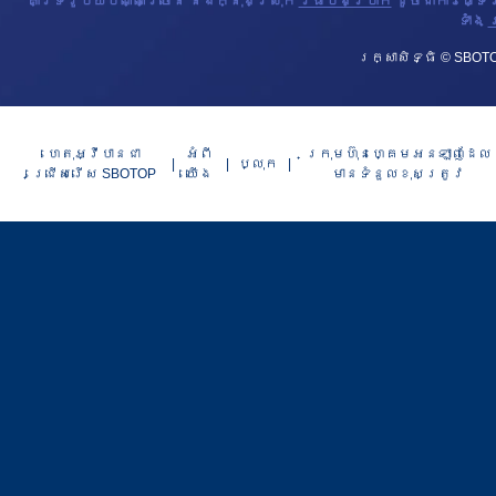
គាំទ្ររូបិយប័ណ្ណច្រើន និងក្នុងស្រុក
វិធីបង់ប្រាក់
ដូចជាការផ្ទេ
ទាំង
ស
រក្សាសិទ្ធិ © SBOTO
ហេតុអ្វីបានជា
អំពី​​
ក្រុមហ៊ុនហ្គេមអនឡាញដែល
ប្លុក
ជ្រើសរើស SBOTOP
យើង
មានទំនួលខុសត្រូវ