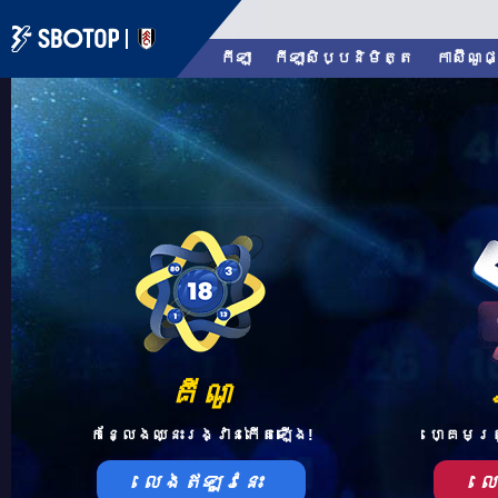
កីឡា
កីឡាសិប្បនិមិត្ត
កាស៊ីណូផ
គីណូ
កន្លែងឈ្នះរង្វាន់កើតឡើង!
ហ្គេមត្
លេងឥឡូវនេះ
ល