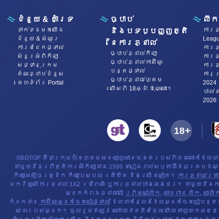
ជំនួយ & គាំទ្រ
ច្បាប់
លីក
ទាក់ទង​មក​​យើង
ការភ្
និងបទប្បញ្ញត្តិ
ជំនួយ & សំណួរ
Leag
នៃការភ្នាល់
ការជជែកផ្ទាល់
ការភ្
ច្បាប់ភ្នាល់កីឡា
សំនួរអំពីកីឡា
ការភ្
ច្បាប់ភ្នាល់កាស៊ីណូ
សទ្ទានុក្រម
ការភ្
បន្តផ្ទាល់
តំណភ្ជាប់ជំនួស
ការប
ច្បាប់ភ្នាល់ហ្គេម
គេហទំព័រ Portal
2024
លើសពី 18ឆ្នាំ ប៉ុណ្ណោះ។
​បាល់
2026
SBOTOP គឺជាក្រុមហ៊ុនហ្គេមអនឡាញឈានមុខគេរបស់ពិភពលោកដែលមា
ជាមួយនឹងព្រឹត្តិការណ៍កីឡាជាង 1500 ជារៀងរាល់សប្តាហ៍ដែលគ្របដណ្តប
កីឡាអេឡិចត្រូនិក កីឡាបេស្បល គ្រីឃីត និងច្រើនទៀត។
ការភ្នាល់គ្រា
មកវិញលើការភ្នាល់ 1X2 ប្រពៃណី ឬការភ្នាល់ហាងឆេងថេរ។ ជាមួយនឹងការភ
អ្នកកំពុងភ្នាល់លើ
ព្រីមមៀលីក
,
ឈាមពាន លីក
,
ឡាលីក
កុំខកខាន
កាស៊ីណូអ្នកចែកបៀផ្ទាល់
ដែលជាកន្លែងដែលអ្នកចែកបៀបន្តផ្ទ
ឈ្នះរបស់អ្នក។ ចូលរួមឥឡូវនេះដោយឥតគិតថ្លៃ ហើយទាញយកអត្ថប្រយ